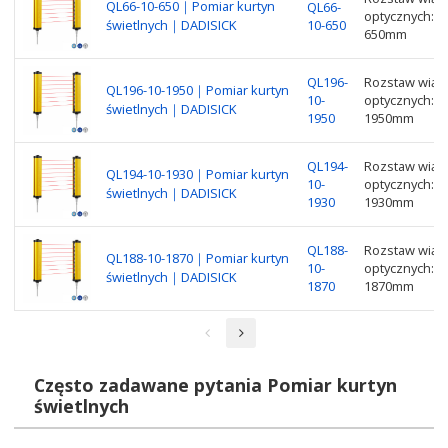
QL66-10-650｜Pomiar kurtyn
QL66-
optycznych: 6
świetlnych｜DADISICK
10-650
650mm
QL196-
Rozstaw wiąze
QL196-10-1950｜Pomiar kurtyn
10-
optycznych: 1
świetlnych｜DADISICK
1950
1950mm
QL194-
Rozstaw wiąze
QL194-10-1930｜Pomiar kurtyn
10-
optycznych: 1
świetlnych｜DADISICK
1930
1930mm
QL188-
Rozstaw wiąze
QL188-10-1870｜Pomiar kurtyn
10-
optycznych: 1
świetlnych｜DADISICK
1870
1870mm
Często zadawane pytania Pomiar kurtyn
świetlnych