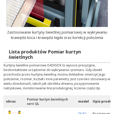
Zastosowanie kurtyny świetlnej pomiarowej w wykrywaniu
krawędzi koca i krawędzi kępki oraz korekcji położenia
Lista produktów Pomiar kurtyn
świetlnych
Kurtyny świetlne pomiarowe DADISICK to wysoce precyzyjne,
bezkontaktowe urządzenie do wykrywania i pomiaru. Gdy obiekt
przechodzi przez kurtynę świetlną, można dokładnie zmierzyć jego
położenie, rozmiar, kształt i inne parametry. Jest szeroko stosowany w
wielu dziedzinach, takich jak obróbka drewna, pozycjonowanie
natryskowe, monitorowanie linii produkcyjnej, liczenie części itp.
Pomiar kurtyn świetlnych
obraz
model
Opis produ
serii QL
QL32-
Rozstaw wiąze