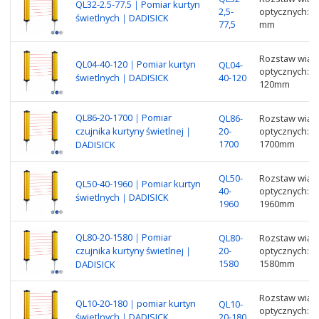
QL32-2.5-77.5｜Pomiar kurtyn
2,5-
optycznych: 3
świetlnych｜DADISICK
77,5
mm
Rozstaw wiąze
QL04-40-120｜Pomiar kurtyn
QL04-
optycznych: 4
świetlnych｜DADISICK
40-120
120mm
QL86-20-1700｜Pomiar
QL86-
Rozstaw wiąze
czujnika kurtyny świetlnej｜
20-
optycznych: 8
1700
1700mm
DADISICK
QL50-
Rozstaw wiąze
QL50-40-1960｜Pomiar kurtyn
40-
optycznych: 5
świetlnych｜DADISICK
1960
1960mm
QL80-20-1580｜Pomiar
QL80-
Rozstaw wiąze
czujnika kurtyny świetlnej｜
20-
optycznych: 8
1580
1580mm
DADISICK
Rozstaw wiąze
QL10-20-180｜pomiar kurtyn
QL10-
optycznych: 1
świetlnych｜DADISICK
20-180