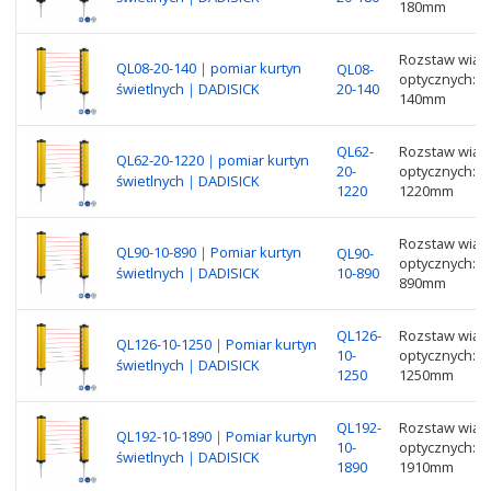
180mm
Rozstaw wiąze
QL08-20-140｜pomiar kurtyn
QL08-
optycznych: 8
świetlnych｜DADISICK
20-140
140mm
QL62-
Rozstaw wiąze
QL62-20-1220｜pomiar kurtyn
20-
optycznych: 6
świetlnych｜DADISICK
1220
1220mm
Rozstaw wiąze
QL90-10-890｜Pomiar kurtyn
QL90-
optycznych: 9
świetlnych｜DADISICK
10-890
890mm
QL126-
Rozstaw wiąze
QL126-10-1250｜Pomiar kurtyn
10-
optycznych: 1
świetlnych｜DADISICK
1250
1250mm
QL192-
Rozstaw wiąze
QL192-10-1890｜Pomiar kurtyn
10-
optycznych: 1
świetlnych｜DADISICK
1890
1910mm