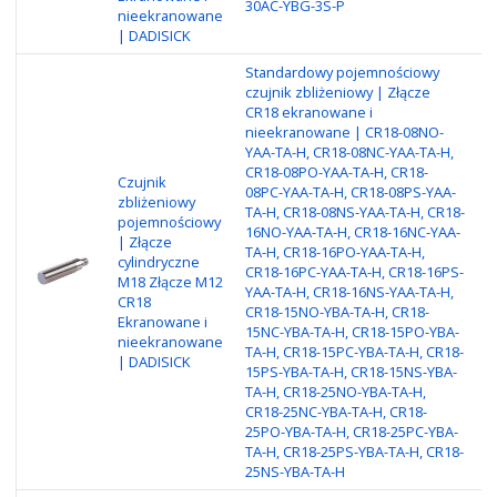
30AC-YBG-3S-P
Me
nieekranowane
N
| DADISICK
Standardowy pojemnościowy
czujnik zbliżeniowy | Złącze
CR18 ekranowane i
nieekranowane | CR18-08NO-
YAA-TA-H, CR18-08NC-YAA-TA-H,
CR18-08PO-YAA-TA-H, CR18-
Ty
Czujnik
08PC-YAA-TA-H, CR18-08PS-YAA-
Ni
zbliżeniowy
TA-H, CR18-08NS-YAA-TA-H, CR18-
wy
pojemnościowy
16NO-YAA-TA-H, CR18-16NC-YAA-
mm
| Złącze
TA-H, CR18-16PO-YAA-TA-H,
Re
cylindryczne
CR18-16PC-YAA-TA-H, CR18-16PS-
ob
M18 Złącze M12
YAA-TA-H, CR18-16NS-YAA-TA-H,
ni
CR18
CR18-15NO-YBA-TA-H, CR18-
Zł
Ekranowane i
15NC-YBA-TA-H, CR18-15PO-YBA-
wy
nieekranowane
TA-H, CR18-15PC-YBA-TA-H, CR18-
N
| DADISICK
15PS-YBA-TA-H, CR18-15NS-YBA-
N
TA-H, CR18-25NO-YBA-TA-H,
CR18-25NC-YBA-TA-H, CR18-
25PO-YBA-TA-H, CR18-25PC-YBA-
TA-H, CR18-25PS-YBA-TA-H, CR18-
25NS-YBA-TA-H