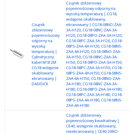
Czujnik zbliżeniowy
pojemnościowy odporny na
wysoką temperaturę | CG18,
wstępnie okablowany,
Czujnik
ekranowany | CG18-08NO-ZAA-
zbliżeniowy
3A-H120, CG18-08NC-ZAA-3A-
pojemnościowy
H120, CG18-08PO-ZAA-3A-H120,
Ty
odporny na
CG18-08PC-ZAA-3A-H120, CG18-
Za
wysoką
08PS-ZAA-4A-H120, CG18-08NS-
Re
temperaturę |
ZAA-4A-H120, CG18-08NO-ZAA-
ob
Cylindryczny
3A-H150, CG18-08NC-ZAA-3A-
ni
kabel M18 2M
H150, CG18-08PO-ZAA-3A-H150,
Ka
CG18 wstępnie
CG18-08PC-ZAA-3A-H150, CG18-
NP
okablowany
08PS-ZAA-4A-H150, CG18-08NS-
N
ekranowany |
ZAA-4A-H150, CG18-08NO-ZAA-
DADISICK
3A-H180, CG18-08NC-ZAA-3A-
H180, CG18-08PO-ZAA-3A-H180,
CG18-08PC-ZAA-3A-H180, CG18-
08PS-ZAA-4A-H180, CG18-08NS-
ZAA-4A-H180
Czujnik zbliżeniowy
pojemnościowy kwadratowy |
CE40, wstępnie okablowany,
nieekranowany | CE40-20NO-