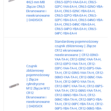
Φ6,5 mm M8
CR6.5-02PO-YAA-EA-H, CR6.5-
ni
Złącze CR6,5
02PC-YAA-EA-H, CR6.5-02NO-YBA-
Zł
Ekranowane i
EA-H, CR6.5-02NC-YBA-EA-H,
wy
nieekranowane
CR6.5-02PO-YBA-EA-H, CR6.5-
N
| DADISICK
02PC-YBA-EA-H, CR6.5-04NO-YBA-
EA-H, CR6.5-04NC-YBA-EA-H,
CR6.5-04PO-YBA-EA-H, CR6.5-
04PC-YBA-EA-H
Standardowy pojemnościowy
czujnik zbliżeniowy | Złącze
CR12 ekranowane i
nieekranowane | CR12-03NO-
YAA-TA-H, CR12-03NC-YAA-TA-H,
CR12-03PO-YAA-TA-H, CR12-
Czujnik
Ty
03PC-YAA-TA-H, CR12-03PS-YAA-
zbliżeniowy
Ni
TA-H, CR12-03NS-YAA-TA-H, CR12-
pojemnościowy
wy
06NO-YAA-TA-H, CR12-06NC-YAA-
| Złącze
/ 
TA-H, CR12-06PO-YAA-TA-H,
cylindryczne
Ma
CR12-06PC-YAA-TA-H, CR12-06PS-
M12 Złącze M12
ni
YAA-TA-H, CR12-06NS-YAA-TA-H,
CR12
Ka
CR12-06NO-YBA-TA-H, CR12-
Ekranowane i
N
06NC-YBA-TA-H, CR12-06PO-YBA-
nieekranowane
N
TA-H, CR12-06PC-YBA-TA-H, CR12-
| DADISICK
N
06PS-YBA-TA-H, CR12-06NS-YBA-