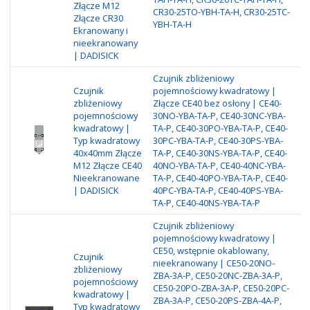
Złącze M12
ni
CR30-25TO-YBH-TA-H, CR30-25TC-
Złącze CR30
Zł
YBH-TA-H
Ekranowany i
wy
nieekranowany
N
| DADISICK
Czujnik zbliżeniowy
Czujnik
pojemnościowy kwadratowy |
Ty
zbliżeniowy
Złącze CE40 bez osłony | CE40-
Ni
pojemnościowy
30NO-YBA-TA-P, CE40-30NC-YBA-
wy
kwadratowy |
TA-P, CE40-30PO-YBA-TA-P, CE40-
re
Typ kwadratowy
30PC-YBA-TA-P, CE40-30PS-YBA-
re
40x40mm Złącze
TA-P, CE40-30NS-YBA-TA-P, CE40-
ob
M12 Złącze CE40
40NO-YBA-TA-P, CE40-40NC-YBA-
po
Nieekranowane
TA-P, CE40-40PO-YBA-TA-P, CE40-
Me
| DADISICK
40PC-YBA-TA-P, CE40-40PS-YBA-
N
TA-P, CE40-40NS-YBA-TA-P
Czujnik zbliżeniowy
pojemnościowy kwadratowy |
CE50, wstępnie okablowany,
Czujnik
nieekranowany | CE50-20NO-
zbliżeniowy
Ty
ZBA-3A-P, CE50-20NC-ZBA-3A-P,
pojemnościowy
Ni
CE50-20PO-ZBA-3A-P, CE50-20PC-
kwadratowy |
wy
ZBA-3A-P, CE50-20PS-ZBA-4A-P,
Typ kwadratowy
re