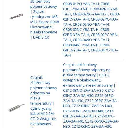
zbliżeniowy
Ni
CR08-01PO-YAA-TA-H, CR08-
pojemnościowy
wy
01PC-YAA-TA-H, CR08-02NO-YAA-
| Złącze
mm
TA-H, CR08-02NC-YAA-TA-H, CR08-
cylindryczne M8
Ma
02PO-YAA-TA-H, CR08-02PC-YAA-
M12 Złącze CR08
ni
TA-H, CR08-02NO-YBA-TA-H,
Ekranowane i
Zł
CR08-02NC-YBA-TA-H, CR08-
nieekranowane
wy
02PO-YBA-TA-H, CR08-02PC-YBA-
| DADISICK
N
TA-H, CR08-04NO-YBA-TA-H,
CR08-04NC-YBA-TA-H, CR08-
04PO-YBA-TA-H, CR08-04PC-YBA-
TA-H
Czujnik zbliżeniowy
pojemnościowy odporny na
niskie temperatury | CG12,
Czujnik
wstępnie okablowany,
zbliżeniowy
ekranowany, nieekranowany |
Ty
pojemnościowy
CZ12-03NO-ZAA-3A-H30, CZ12-
Ni
odporny na
03NC-ZAA-3A-H30, CZ12-03PO-
wy
niskie
ZAA-3A-H30, CZ12-03PC-ZAA-3A-
re
temperatury |
H30, CZ12-03NO-ZAA-3A-H40,
re
Cylindryczny
CZ12-03NC-ZAA-3A-H40, CZ12-
ob
kabel M12 2M
03PO-ZAA-3A-H40, CZ12-03PC-
ni
CZ12 Wstępnie
ZAA-3A-H40, CZ12-06NO-ZBA-3A-
Ka
okablowany
H30, CZ12-06NC-ZBA-3A-H30,
NP