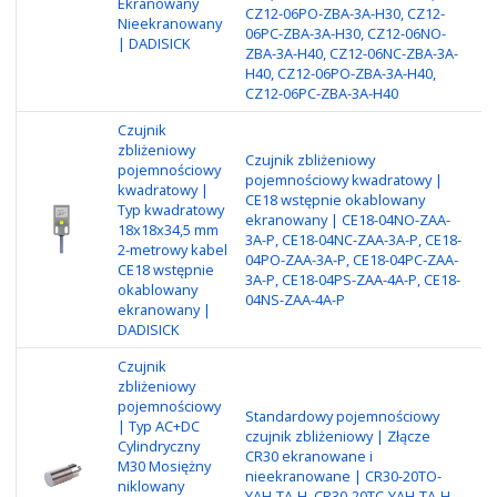
Ekranowany
CZ12-06PO-ZBA-3A-H30, CZ12-
P
Nieekranowany
06PC-ZBA-3A-H30, CZ12-06NO-
| DADISICK
ZBA-3A-H40, CZ12-06NC-ZBA-3A-
H40, CZ12-06PO-ZBA-3A-H40,
CZ12-06PC-ZBA-3A-H40
Czujnik
zbliżeniowy
Czujnik zbliżeniowy
pojemnościowy
Ty
pojemnościowy kwadratowy |
kwadratowy |
Za
CE18 wstępnie okablowany
Typ kwadratowy
Re
ekranowany | CE18-04NO-ZAA-
18x18x34,5 mm
ob
3A-P, CE18-04NC-ZAA-3A-P, CE18-
2-metrowy kabel
po
04PO-ZAA-3A-P, CE18-04PC-ZAA-
CE18 wstępnie
Me
3A-P, CE18-04PS-ZAA-4A-P, CE18-
okablowany
P
04NS-ZAA-4A-P
ekranowany |
DADISICK
Czujnik
zbliżeniowy
Ty
pojemnościowy
E
Standardowy pojemnościowy
| Typ AC+DC
Za
czujnik zbliżeniowy | Złącze
Cylindryczny
re
CR30 ekranowane i
M30 Mosiężny
re
nieekranowane | CR30-20TO-
niklowany
ob
YAH-TA-H, CR30-20TC-YAH-TA-H,