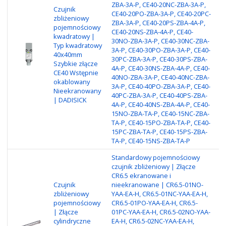
ZBA-3A-P, CE40-20NC-ZBA-3A-P,
Czujnik
CE40-20PO-ZBA-3A-P, CE40-20PC-
zbliżeniowy
ZBA-3A-P, CE40-20PS-ZBA-4A-P,
Ty
pojemnościowy
CE40-20NS-ZBA-4A-P, CE40-
Za
kwadratowy |
30NO-ZBA-3A-P, CE40-30NC-ZBA-
30
Typ kwadratowy
3A-P, CE40-30PO-ZBA-3A-P, CE40-
2-
40x40mm
30PC-ZBA-3A-P, CE40-30PS-ZBA-
Ma
Szybkie złącze
4A-P, CE40-30NS-ZBA-4A-P, CE40-
po
CE40 Wstępnie
40NO-ZBA-3A-P, CE40-40NC-ZBA-
Me
okablowany
3A-P, CE40-40PO-ZBA-3A-P, CE40-
P
Nieekranowany
40PC-ZBA-3A-P, CE40-40PS-ZBA-
| DADISICK
4A-P, CE40-40NS-ZBA-4A-P, CE40-
15NO-ZBA-TA-P, CE40-15NC-ZBA-
TA-P, CE40-15PO-ZBA-TA-P, CE40-
15PC-ZBA-TA-P, CE40-15PS-ZBA-
TA-P, CE40-15NS-ZBA-TA-P
Standardowy pojemnościowy
czujnik zbliżeniowy | Złącze
CR6.5 ekranowane i
Czujnik
nieekranowane | CR6.5-01NO-
Ty
zbliżeniowy
YAA-EA-H, CR6.5-01NC-YAA-EA-H,
Ni
pojemnościowy
CR6.5-01PO-YAA-EA-H, CR6.5-
wy
| Złącze
01PC-YAA-EA-H, CR6.5-02NO-YAA-
mm
cylindryczne
EA-H, CR6.5-02NC-YAA-EA-H,
Ma