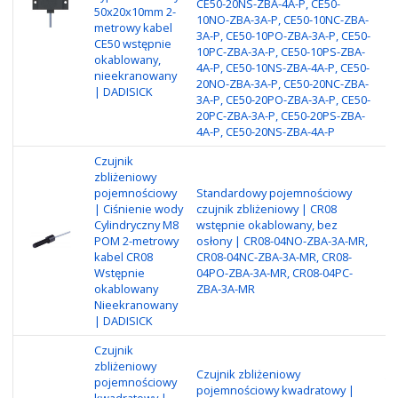
CE50-20NS-ZBA-4A-P, CE50-
50x20x10mm 2-
re
10NO-ZBA-3A-P, CE50-10NC-ZBA-
metrowy kabel
ob
3A-P, CE50-10PO-ZBA-3A-P, CE50-
CE50 wstępnie
po
10PC-ZBA-3A-P, CE50-10PS-ZBA-
okablowany,
Me
4A-P, CE50-10NS-ZBA-4A-P, CE50-
nieekranowany
N
20NO-ZBA-3A-P, CE50-20NC-ZBA-
| DADISICK
3A-P, CE50-20PO-ZBA-3A-P, CE50-
20PC-ZBA-3A-P, CE50-20PS-ZBA-
4A-P, CE50-20NS-ZBA-4A-P
Czujnik
zbliżeniowy
Ty
pojemnościowy
Standardowy pojemnościowy
Ni
| Ciśnienie wody
czujnik zbliżeniowy | CR08
wy
Cylindryczny M8
wstępnie okablowany, bez
Re
POM 2-metrowy
osłony | CR08-04NO-ZBA-3A-MR,
o
kabel CR08
CR08-04NC-ZBA-3A-MR, CR08-
po
Wstępnie
04PO-ZBA-3A-MR, CR08-04PC-
Me
okablowany
ZBA-3A-MR
P
Nieekranowany
| DADISICK
Czujnik
zbliżeniowy
Czujnik zbliżeniowy
pojemnościowy
Ty
pojemnościowy kwadratowy |
kwadratowy |
Ni