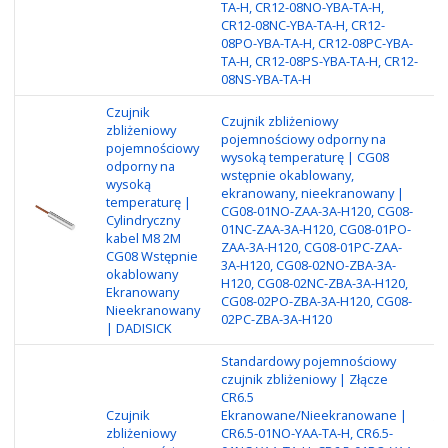
TA-H, CR12-08NO-YBA-TA-H,
CR12-08NC-YBA-TA-H, CR12-
08PO-YBA-TA-H, CR12-08PC-YBA-
TA-H, CR12-08PS-YBA-TA-H, CR12-
08NS-YBA-TA-H
Czujnik
Cz
Czujnik zbliżeniowy
zbliżeniowy
po
pojemnościowy odporny na
pojemnościowy
wy
wysoką temperaturę | CG08
odporny na
in
wstępnie okablowany,
wysoką
Ni
ekranowany, nieekranowany |
temperaturę |
wy
CG08-01NO-ZAA-3A-H120, CG08-
Cylindryczny
re
01NC-ZAA-3A-H120, CG08-01PO-
kabel M8 2M
re
ZAA-3A-H120, CG08-01PC-ZAA-
CG08 Wstępnie
ob
3A-H120, CG08-02NO-ZBA-3A-
okablowany
ni
H120, CG08-02NC-ZBA-3A-H120,
Ekranowany
Ka
CG08-02PO-ZBA-3A-H120, CG08-
Nieekranowany
NP
02PC-ZBA-3A-H120
| DADISICK
P
Standardowy pojemnościowy
czujnik zbliżeniowy | Złącze
CR6.5
Czujnik
Ekranowane/Nieekranowane |
Ty
zbliżeniowy
CR6.5-01NO-YAA-TA-H, CR6.5-
Ni