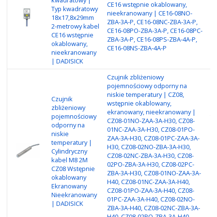
CE16 wstępnie okablowany,
Typ kwadratowy
wy
nieekranowany | CE16-08NO-
18x17,8x29mm
ob
ZBA-3A-P, CE16-08NC-ZBA-3A-P,
2-metrowy kabel
po
CE16-08PO-ZBA-3A-P, CE16-08PC-
CE16 wstępnie
Me
ZBA-3A-P, CE16-08PS-ZBA-4A-P,
okablowany,
P
CE16-08NS-ZBA-4A-P
nieekranowany
| DADISICK
Czujnik zbliżeniowy
pojemnościowy odporny na
niskie temperatury | CZ08,
Czujnik
Cz
wstępnie okablowany,
zbliżeniowy
po
ekranowany, nieekranowany |
pojemnościowy
te
CZ08-01NO-ZAA-3A-H30, CZ08-
odporny na
Ek
01NC-ZAA-3A-H30, CZ08-01PO-
niskie
Ni
ZAA-3A-H30, CZ08-01PC-ZAA-3A-
temperatury |
wy
H30, CZ08-02NO-ZBA-3A-H30,
Cylindryczny
re
CZ08-02NC-ZBA-3A-H30, CZ08-
kabel M8 2M
re
02PO-ZBA-3A-H30, CZ08-02PC-
CZ08 Wstępnie
ob
ZBA-3A-H30, CZ08-01NO-ZAA-3A-
okablowany
ni
H40, CZ08-01NC-ZAA-3A-H40,
Ekranowany
Ka
CZ08-01PO-ZAA-3A-H40, CZ08-
Nieekranowany
NP
01PC-ZAA-3A-H40, CZ08-02NO-
| DADISICK
P
ZBA-3A-H40, CZ08-02NC-ZBA-3A-
H40, CZ08-02PO-ZBA-3A-H40,