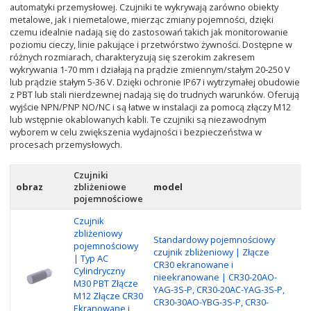
automatyki przemysłowej. Czujniki te wykrywają zarówno obiekty
metalowe, jak i niemetalowe, mierząc zmiany pojemności, dzięki
czemu idealnie nadają się do zastosowań takich jak monitorowanie
poziomu cieczy, linie pakujące i przetwórstwo żywności. Dostępne w
różnych rozmiarach, charakteryzują się szerokim zakresem
wykrywania 1-70 mm i działają na prądzie zmiennym/stałym 20-250 V
lub prądzie stałym 5-36 V. Dzięki ochronie IP67 i wytrzymałej obudowie
z PBT lub stali nierdzewnej nadają się do trudnych warunków. Oferują
wyjście NPN/PNP NO/NC i są łatwe w instalacji za pomocą złączy M12
lub wstępnie okablowanych kabli. Te czujniki są niezawodnym
wyborem w celu zwiększenia wydajności i bezpieczeństwa w
procesach przemysłowych.
Czujniki
obraz
zbliżeniowe
model
O
pojemnościowe
Czujnik
Ty
zbliżeniowy
Standardowy pojemnościowy
E
pojemnościowy
czujnik zbliżeniowy | Złącze
Za
| Typ AC
CR30 ekranowane i
Re
Cylindryczny
nieekranowane | CR30-20AO-
Re
M30 PBT Złącze
YAG-3S-P, CR30-20AC-YAG-3S-P,
ob
M12 Złącze CR30
CR30-30AO-YBG-3S-P, CR30-
po
Ekranowane i