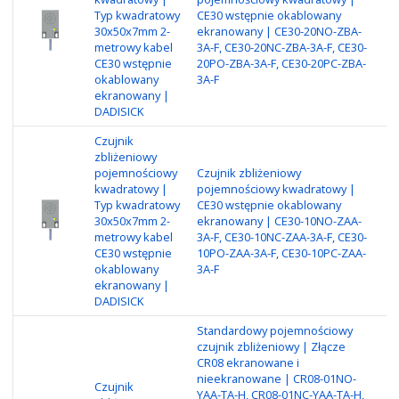
Typ kwadratowy
CE30 wstępnie okablowany
Re
30x50x7mm 2-
ekranowany | CE30-20NO-ZBA-
Ma
metrowy kabel
3A-F, CE30-20NC-ZBA-3A-F, CE30-
po
CE30 wstępnie
20PO-ZBA-3A-F, CE30-20PC-ZBA-
Me
okablowany
3A-F
N
ekranowany |
DADISICK
Czujnik
zbliżeniowy
pojemnościowy
Czujnik zbliżeniowy
Ty
kwadratowy |
pojemnościowy kwadratowy |
Za
Typ kwadratowy
CE30 wstępnie okablowany
Re
30x50x7mm 2-
ekranowany | CE30-10NO-ZAA-
Ma
metrowy kabel
3A-F, CE30-10NC-ZAA-3A-F, CE30-
po
CE30 wstępnie
10PO-ZAA-3A-F, CE30-10PC-ZAA-
Me
okablowany
3A-F
N
ekranowany |
DADISICK
Standardowy pojemnościowy
czujnik zbliżeniowy | Złącze
CR08 ekranowane i
nieekranowane | CR08-01NO-
Czujnik
Ty
YAA-TA-H, CR08-01NC-YAA-TA-H,