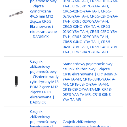
pojemnościowy
01NC-YAA-TA-H, CR6.5-01PO-YAA-
wy
| Złącze
TA-H, CR6.5-01PC-YAA-TA-H,
mm
cylindryczne
CR6.5-02NO-YAA-TA-H, CR6.5-
Ma
Φ6,5 mm M12
02NC-YAA-TA-H, CR6.5-02PO-YAA-
ni
Złącze CR6,5
TA-H, CR6.5-02PC-YAA-TA-H,
Zł
Ekranowane i
CR6.5-02NO-YBA-TA-H, CR6.5-
wy
nieekranowane
02NC-YBA-TA-H, CR6.5-02PO-YBA-
N
| DADISICK
TA-H, CR6.5-02PC-YBA-TA-H,
CR6.5-04NO-YBA-TA-H, CR6.5-
04NC-YBA-TA-H, CR6.5-04PO-YBA-
TA-H, CR6.5-04PC-YBA-TA-H
Czujnik
Standardowy pojemnościowy
zbliżeniowy
Ty
czujnik zbliżeniowy | Złącze
pojemnościowy
Za
CR18 ekranowane | CR18-08NO-
| Ciśnienie wody
Re
YAA-TA-MR, CR18-08NC-YAA-TA-
cylindryczny M18
o
MR, CR18-08PO-YAA-TA-MR,
POM Złącze M12
po
CR18-08PC-YAA-TA-MR, CR18-
Złącze CR18
Me
08PS-YAA-TA-MR, CR18-08NS-
ekranowane |
P
YAA-TA-MR
DADISICK
Czujnik
zbliżeniowy
pojemnościowy
Czujnik zbliżeniowy
Ty
kwadratowy |
pojemnościowy kwadratowy |
Za