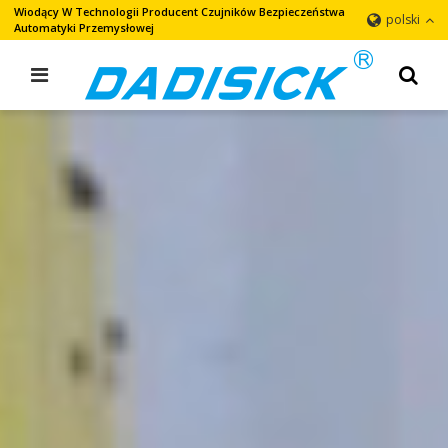
Wiodący W Technologii Producent Czujników Bezpieczeństwa
polski
Automatyki Przemysłowej