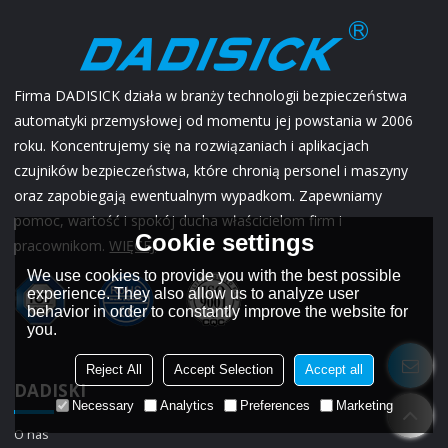
Firma DADISICK działa w branży technologii bezpieczeństwa
automatyki przemysłowej od momentu jej powstania w 2006
roku. Koncentrujemy się na rozwiązaniach i aplikacjach
czujników bezpieczeństwa, które chronią personel i maszyny
oraz zapobiegają ewentualnym wypadkom. Zapewniamy
pomoc, wartość i spokój ducha właścicielom firm i
Cookie settings
pracownikom.
WIĘCEJ
We use cookies to provide you with the best possible
experience. They also allow us to analyze user
behavior in order to constantly improve the website for
you.
Reject All
Accept Selection
Accept all
DADISKI
Necessary
Analytics
Preferences
Marketing
O nas