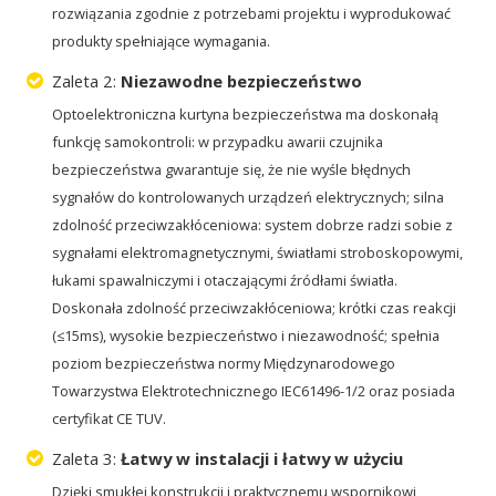
rozwiązania zgodnie z potrzebami projektu i wyprodukować
produkty spełniające wymagania.
Zaleta 2:
Niezawodne bezpieczeństwo
Optoelektroniczna kurtyna bezpieczeństwa ma doskonałą
funkcję samokontroli: w przypadku awarii czujnika
bezpieczeństwa gwarantuje się, że nie wyśle błędnych
sygnałów do kontrolowanych urządzeń elektrycznych; silna
zdolność przeciwzakłóceniowa: system dobrze radzi sobie z
sygnałami elektromagnetycznymi, światłami stroboskopowymi,
łukami spawalniczymi i otaczającymi źródłami światła.
Doskonała zdolność przeciwzakłóceniowa; krótki czas reakcji
(≤15ms), wysokie bezpieczeństwo i niezawodność; spełnia
poziom bezpieczeństwa normy Międzynarodowego
Towarzystwa Elektrotechnicznego IEC61496-1/2 oraz posiada
certyfikat CE TUV.
Zaleta 3:
Łatwy w instalacji i łatwy w użyciu
Dzięki smukłej konstrukcji i praktycznemu wspornikowi