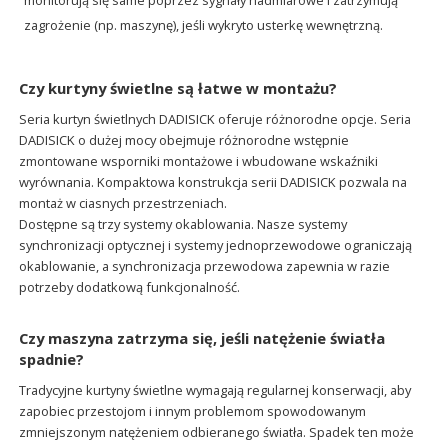
monitorują się same poprzez sygnały nadmiarowe i zatrzymują
zagrożenie (np. maszynę), jeśli wykryto usterkę wewnętrzną.
Czy kurtyny świetlne są łatwe w montażu?
Seria kurtyn świetlnych DADISICK oferuje różnorodne opcje. Seria
DADISICK o dużej mocy obejmuje różnorodne wstępnie
zmontowane wsporniki montażowe i wbudowane wskaźniki
wyrównania. Kompaktowa konstrukcja serii DADISICK pozwala na
montaż w ciasnych przestrzeniach.
Dostępne są trzy systemy okablowania. Nasze systemy
synchronizacji optycznej i systemy jednoprzewodowe ograniczają
okablowanie, a synchronizacja przewodowa zapewnia w razie
potrzeby dodatkową funkcjonalność.
Czy maszyna zatrzyma się, jeśli natężenie światła
spadnie?
Tradycyjne kurtyny świetlne wymagają regularnej konserwacji, aby
zapobiec przestojom i innym problemom spowodowanym
zmniejszonym natężeniem odbieranego światła. Spadek ten może