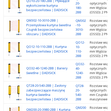
QO10-20-180-2BB｜Pływające
20-
optycznych: 1
wykończenie kurtyna
180-
mm Wyjścia ku
bezpieczeństwa｜DADISICK
2BB
(OSSD): 2 PNP
QM302-10-3010-2BB｜
QM302
Rozstaw wiąze
Przemysłowa kurtyna świetlna
-10-
optycznych: 3
Czujnik bezpieczeństwa
3010-
mm Wyjścia ku
obszaru｜DADISICK
2BB
(OSSD): 2 PNP
QO12-
Rozstaw wiąze
QO12-10-110-2BB｜Kurtyna
10-
optycznych: 1
bezpieczeństwa｜DADISICK
110-
mm Wyjścia ku
2BB
(OSSD): 2 PNP
QO32-
Rozstaw wiąze
QO32-40-1240-2BB｜Bariery
40-
optycznych: 3
świetlne｜DADISICK
1240-
mm Wyjścia ku
2BB
(OSSD): 2 PNP
QT28-20-540-2BB｜Zasłony
QT28-
Rozstaw wiąze
zabezpieczające maszynę
20-
optycznych: 2
kurtyna świetlna
540-
mm Czujniki b
bezpieczeństwa｜DADISICK
2BB
maszynowego 
QM200
Rozstaw wiąze
QM200-20-3980-2BB｜Kurtyna