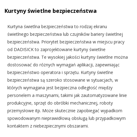
Ekonomiczna
(3000-
20mm
0,03-35 m
seria KT
5000) mm
Kurtyny świetlne bezpieczeństwa
200mm
0,03-20m
Seria Side
0,03-25 m
Compact
Kurtyna świetlna bezpieczeństwa to rodzaj ekranu
｜QBT
0,03-45m
świetlnego bezpieczeństwa lub czujników bariery świetlnej
Eliminowanie
0,03-40 m
martwych
bezpieczeństwa. Priorytet bezpieczeństwa w miejscu pracy
stref｜Seria
od DADISICK to zaprojektowane kurtyny świetlne
QO
bezpieczeństwa. Te wysokiej jakości kurtyny świetlne można
Szeroki
dostosować do różnych wymagań aplikacji, zapewniając
zakres
skanowania
bezpieczeństwo operatora i sprzętu. Kurtyny świetlne
– seria QT
bezpieczeństwa są szeroko stosowane w sytuacjach, w
Wielostronna
których wymagana jest bezpieczna odległość między
ochrona
personelem a maszynami, takimi jak zautomatyzowane linie
dostępu –
produkcyjne, sprzęt do obróbki mechanicznej, roboty
seria QSA
przemysłowe itp. Może skutecznie zapobiegać wypadkom
spowodowanym nieprawidłową obsługą lub przypadkowym
kontaktem z niebezpiecznymi obszarami.