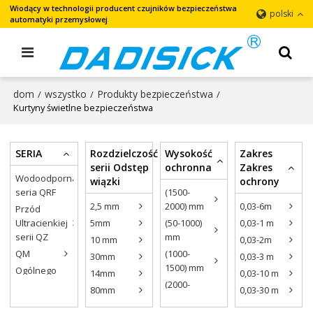
Wiodący w technologii producent czujników bezpieczeństwa
polski
automatyki przemysłowej
dom
wszystko
Produkty bezpieczeństwa
/
/
/
Kurtyny świetlne bezpieczeństwa
SERIA
Rozdzielczość
Wysokość
Zakres
serii Odstęp
ochronna
Zakres
Wodoodporna
wiązki
ochrony
seria QRF
(1500-
2,5 mm
2000) mm
0,03-6m
Przód
Ultracienkiej
5mm
(50-1000)
0,03-1 m
serii QZ
mm
10 mm
0,03-2m
QM
(1000-
30mm
0,03-3 m
1500) mm
Ogólnego
14mm
0,03-10 m
przeznaczenia
(2000-
80mm
0,03-30 m
– seria QCE
3000)mm
40mm
0,03-15 m