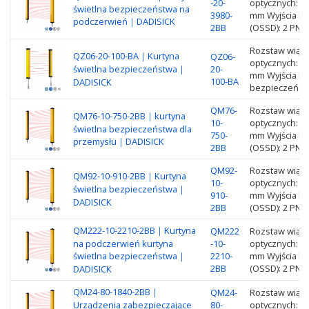
-20-
optycznych: 2
świetlna bezpieczeństwa na
3980-
mm Wyjścia ku
podczerwień｜DADISICK
2BB
(OSSD): 2 PNP
Rozstaw wiąze
QZ06-20-100-BA｜Kurtyna
QZ06-
optycznych: 6
świetlna bezpieczeństwa｜
20-
mm Wyjścia ku
100-BA
DADISICK
bezpieczeństw
QM76-
Rozstaw wiąze
QM76-10-750-2BB｜kurtyna
10-
optycznych: 7
świetlna bezpieczeństwa dla
750-
mm Wyjścia ku
przemysłu｜DADISICK
2BB
(OSSD): 2 PNP
QM92-
Rozstaw wiąze
QM92-10-910-2BB｜Kurtyna
10-
optycznych: 9
świetlna bezpieczeństwa｜
910-
mm Wyjścia ku
DADISICK
2BB
(OSSD): 2 PNP
QM222-10-2210-2BB｜Kurtyna
QM222
Rozstaw wiąze
na podczerwień kurtyna
-10-
optycznych: 2
świetlna bezpieczeństwa｜
2210-
mm Wyjścia ku
2BB
(OSSD): 2 PNP
DADISICK
QM24-80-1840-2BB｜
QM24-
Rozstaw wiąze
Urządzenia zabezpieczające
80-
optycznych: 2