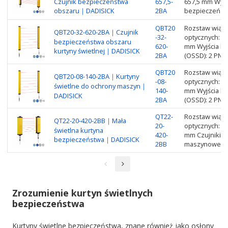
Czujnik bezpieczeństwa
657,5-
657,5 mm Wyjś
obszaru｜DADISICK
2BA
bezpieczeństw
QBT20
Rozstaw wiąze
QBT20-32-620-2BA｜Czujnik
-32-
optycznych: 3
bezpieczeństwa obszaru
620-
mm Wyjścia ku
kurtyny świetlnej｜DADISICK
2BA
(OSSD): 2 PNP
QBT20
Rozstaw wiąze
QBT20-08-140-2BA｜Kurtyny
-08-
optycznych: 8
świetlne do ochrony maszyn｜
140-
mm Wyjścia ku
DADISICK
2BA
(OSSD): 2 PNP
QT22-
Rozstaw wiąze
QT22-20-420-2BB｜Mała
20-
optycznych: 2
świetlna kurtyna
420-
mm Czujniki b
bezpieczeństwa｜DADISICK
2BB
maszynowego 
Zrozumienie kurtyn świetlnych
bezpieczeństwa
Kurtyny świetlne bezpieczeństwa, znane również jako osłony