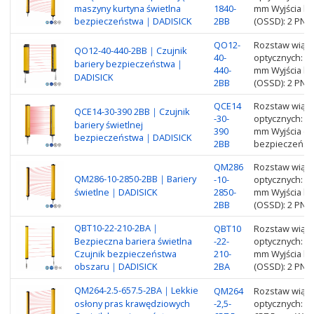
maszyny kurtyna świetlna
1840-
mm Wyjścia ku
bezpieczeństwa｜DADISICK
2BB
(OSSD): 2 PNP
QO12-
Rozstaw wiąze
QO12-40-440-2BB｜Czujnik
40-
optycznych: 1
bariery bezpieczeństwa｜
440-
mm Wyjścia ku
DADISICK
2BB
(OSSD): 2 PNP
QCE14
Rozstaw wiąze
QCE14-30-390 2BB｜Czujnik
-30-
optycznych: 1
bariery świetlnej
390
mm Wyjścia czu
bezpieczeństwa｜DADISICK
2BB
bezpieczeńst
QM286
Rozstaw wiąze
QM286-10-2850-2BB｜Bariery
-10-
optycznych: 2
świetlne｜DADISICK
2850-
mm Wyjścia ku
2BB
(OSSD): 2 PNP
QBT10-22-210-2BA｜
QBT10
Rozstaw wiąze
Bezpieczna bariera świetlna
-22-
optycznych: 2
Czujnik bezpieczeństwa
210-
mm Wyjścia ku
obszaru｜DADISICK
2BA
(OSSD): 2 PNP
QM264-2.5-657.5-2BA｜Lekkie
QM264
Rozstaw wiąze
osłony pras krawędziowych
-2,5-
optycznych: 2