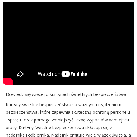
Dowiedz się więcej o kurtynach świetlnych bezpieczeństwa
Kurtyny świetlne bezpieczeństwa są ważnym urządzeniem
bezpieczeństwa, które zapewnia skuteczną ochronę personelu
i sprzętu oraz pomaga zmniejszyć liczbę wypadków w miejscu
pracy. Kurtyny świetlne bezpieczeństwa składają się z
nadajnika i odbiornika. Nadajnik emituje wiele wiązek światła, a