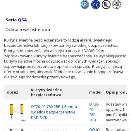
Seria QSA
Ochrona wielostrefowa
Kurtyna świetlna bezpieczeństwa to rodzaj ekranu świetlnego
bezpieczeństwa lub czujników bariery świetlnej bezpieczeństwa.
Priorytet bezpieczeństwa w miejscu pracy od DADISICK to
zaprojektowane kurtyny świetlne bezpieczeństwa. Te wysokiej jakości
kurtyny świetlne można dostosować do różnych wymagań aplikacji,
zapewniając bezpieczeństwo operatora i sprzętu. Przeglądaj naszą
ofertę produktów, aby znaleźć idealne rozwiązanie bezpieczeństwa
dla swojego środowiska przemysłowego.
Kurtyny świetlne
obraz
model
Opis produk
bezpieczeństwa
QT20-
Rozstaw wiąze
QT20-40-760-2BB｜Bariera
40-
optycznych: 2
świetlna bezpieczeństwa｜
760-
mm Czujniki b
DADISICK
2BB
maszynowego 
QO10-
Rozstaw wiąze