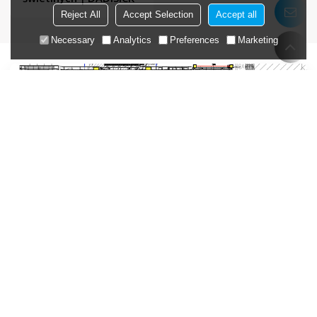
Reject All
Accept Selection
Accept all
Necessary
Analytics
Preferences
Marketing
Szukasz Niestandardowego
Rozwiązania?
Powiedz nam o swoich wymaganiach, a nasi inżynierowie aplikacji
pomogą Ci znaleźć odpowiednie rozwiązanie