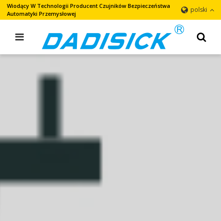
Wiodący W Technologii Producent Czujników Bezpieczeństwa
polski
Automatyki Przemysłowej