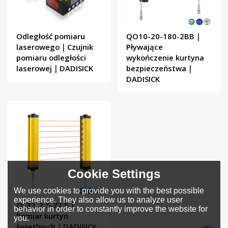
Odległość pomiaru
QO10-20-180-2BB｜
laserowego｜Czujnik
Pływające
pomiaru odległości
wykończenie kurtyna
laserowej｜DADISICK
bezpieczeństwa｜
DADISICK
Cookie Settings
We use cookies to provide you with the best possible
experience. They also allow us to analyze user
QL32-2.5-77.5｜
behavior in order to constantly improve the website for
Pomiar kurtyn
you.
świetlnych｜DADISICK