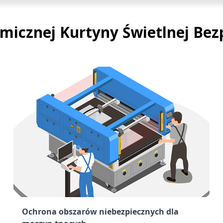
icznej Kurtyny Świetlnej Bez
Ochrona obszarów niebezpiecznych dla