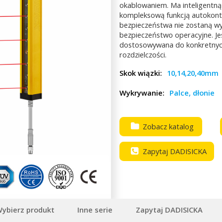
okablowaniem. Ma inteligentną 
kompleksową funkcją autokontro
bezpieczeństwa nie zostaną wy
bezpieczeństwo operacyjne. Jes
dostosowywana do konkretnych
rozdzielczości.
Skok wiązki:
10,14,20,40mm
Wykrywanie:
Palce, dłonie
Zobacz katalog
Zapytaj DADISICKA
ybierz produkt
Inne serie
Zapytaj DADISICKA