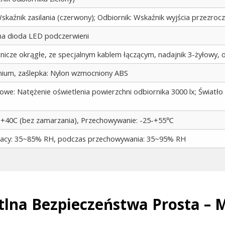
skaźnik zasilania (czerwony); Odbiornik: Wskaźnik wyjścia przezroc
a dioda LED podczerwieni
tnicze okrągłe, ze specjalnym kablem łączącym, nadajnik 3-żyłowy, 
nium, zaślepka: Nylon wzmocniony ABS
owe: Natężenie oświetlenia powierzchni odbiornika 3000 lx; Światło
~+40C (bez zamarzania), Przechowywanie: -25-+55℃
racy: 35~85% RH, podczas przechowywania: 35~95% RH
lna Bezpieczeństwa Prosta – 