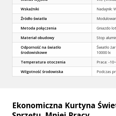
Wskaźniki
Nadajnik: W
Źródło światła
Modulowan
Metoda połączenia
Gniazdo lo
Materiał obudowy
Stop alumi
Odporność na światło
Światło żar
środowiskowe
10000 lx
Temperatura otoczenia
Praca: -10
Wilgotność środowiska
Podczas p
Ekonomiczna Kurtyna Świet
Sprzętu, Mniej Pracy