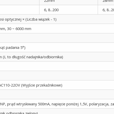
22mm
28mm
6, 8...200
6, 8...
si optycznej × (Liczba wiązek - 1)
 mm, 30 ~ 6000 mm
kąt padania 5°)
(L to długość nadajnika/odbiornika)
C110-22OV (Wyjście przekaźnikowe)
P, prąd wtryskiwany 500mA, napięcie poniżej 1,5V, polaryzacja, z
ik odbiornika zielony)