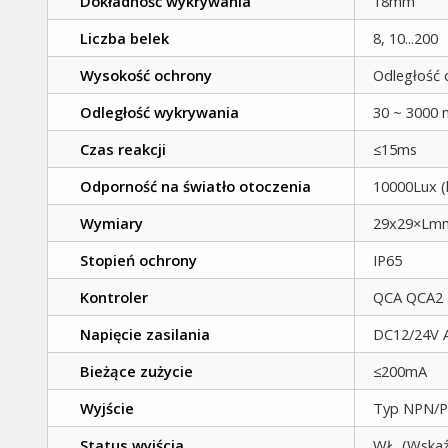
Dokładność wykrywania
18mm
Liczba belek
8, 10...200
Wysokość ochrony
Odległość o
Odległość wykrywania
30 ~ 3000
Czas reakcji
≤15ms
Odporność na światło otoczenia
10000Lux (
Wymiary
29x29×Lmm 
Stopień ochrony
IP65
Kontroler
QCA QCA2
Napięcie zasilania
DC12/24V A
Bieżące zużycie
≤200mA
Wyjście
Typ NPN/PN
Status wyjścia
WŁ. (Wskaźn