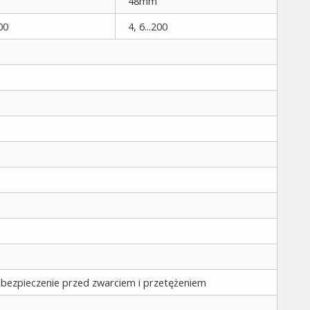
48mm
200
4, 6...200
abezpieczenie przed zwarciem i przetężeniem