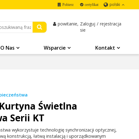
polski
Pobierz
certyfikat
powitanie,
Zaloguj
/
rejestracja
sie
O Nas
Wsparcie
Kontakt
zpieczeństwa
Kurtyna Świetlna
wa
Serii KT
stwa wykorzystuje technologię synchronizacji optycznej,
wą konstrukcją, łatwą instalacją i uporządkowanym