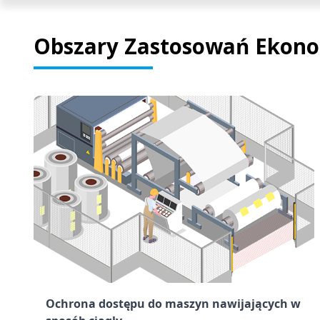
Obszary Zastosowań Ekonom
Ochrona dostępu do maszyn nawijających w