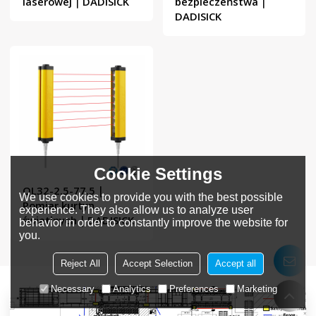
laserowej｜DADISICK
bezpieczeństwa｜
DADISICK
Cookie Settings
QL32-2.5-77.5｜
We use cookies to provide you with the best possible
Pomiar kurtyn
experience. They also allow us to analyze user
świetlnych｜DADISICK
behavior in order to constantly improve the website for
you.
Reject All
Accept Selection
Accept all
Necessary
Analytics
Preferences
Marketing