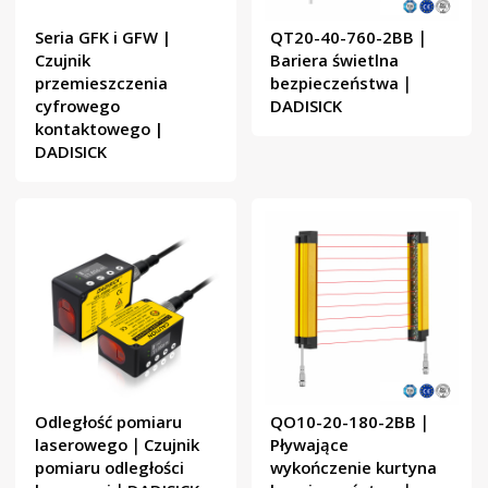
Seria GFK i GFW |
QT20-40-760-2BB｜
Czujnik
Bariera świetlna
przemieszczenia
bezpieczeństwa｜
cyfrowego
DADISICK
kontaktowego |
DADISICK
Odległość pomiaru
QO10-20-180-2BB｜
laserowego｜Czujnik
Pływające
pomiaru odległości
wykończenie kurtyna