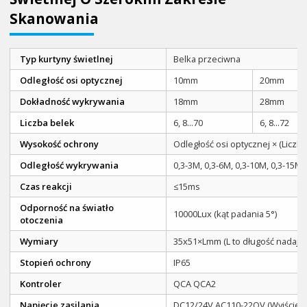
Skanowania
Typ kurtyny świetlnej
Belka przeciwna
Odległość osi optycznej
10mm
20mm
Dokładność wykrywania
18mm
28mm
Liczba belek
6, 8...70
6, 8...72
Wysokość ochrony
Odległość osi optycznej × (Liczba
Odległość wykrywania
0,3-3M, 0,3-6M, 0,3-10M, 0,3-15M,
Czas reakcji
≤15ms
Odporność na światło
10000Lux (kąt padania 5°)
otoczenia
Wymiary
35x51×Lmm (L to długość nadajni
Stopień ochrony
IP65
Kontroler
QCA QCA2
Napięcie zasilania
DC12/24V AC110-22OV (Wyjście 