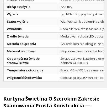
Bieżące zużycie
≤200mA
Wyjście
Typ NPN/PNP, prąd wtryskiwany 5
Status wyjścia
WŁ. (Wskaźnik odbiornika zielon
Wskaźniki
Nadajnik: Wskaźnik zasilania (cz
Źródło światła
Modulowana dioda LED podczer
Metoda połączenia
Gniazdo lotnicze okrągłe, ze spe
Materiał obudowy
Stop aluminium, zaślepka: Nylo
Odporność na światło
Światło żarowe: Natężenie oświet
środowiskowe
odbiornika 10000 lx
Temperatura otoczenia
Praca: -10~+40C (bez zamarzani
Wilgotność środowiska
Podczas pracy: 35~85% RH, pod
Kurtyna Świetlna O Szerokim Zakresie
Skanowania Prosta Konstrukcja —