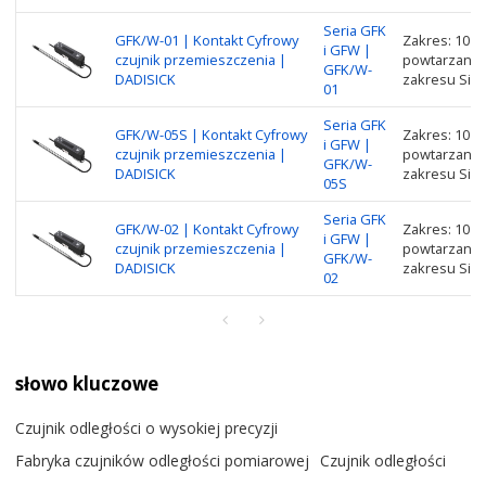
Seria GFK
GFK/W-01 | Kontakt Cyfrowy
Zakres: 10 
i GFW |
czujnik przemieszczenia |
powtarzania:
GFK/W-
DADISICK
zakresu Siła 
01
Seria GFK
GFK/W-05S | Kontakt Cyfrowy
Zakres: 10 
i GFW |
czujnik przemieszczenia |
powtarzania:
GFK/W-
DADISICK
zakresu Siła 
05S
Seria GFK
GFK/W-02 | Kontakt Cyfrowy
Zakres: 10 
i GFW |
czujnik przemieszczenia |
powtarzania:
GFK/W-
DADISICK
zakresu Siła 
02
słowo kluczowe
Czujnik odległości o wysokiej precyzji
Fabryka czujników odległości pomiarowej
Czujnik odległości