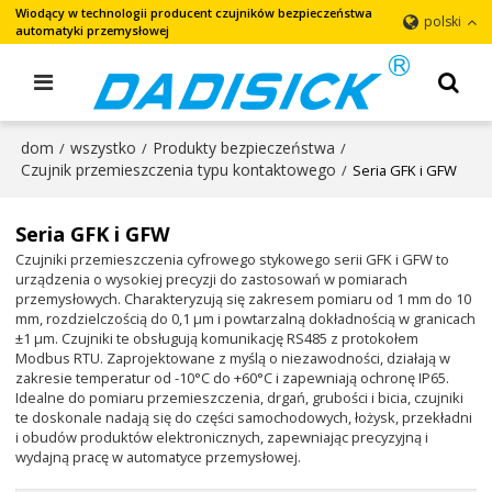
Wiodący w technologii producent czujników bezpieczeństwa
polski
automatyki przemysłowej
dom
wszystko
Produkty bezpieczeństwa
/
/
/
Czujnik przemieszczenia typu kontaktowego
/
Seria GFK i GFW
Seria GFK i GFW
Czujniki przemieszczenia cyfrowego stykowego serii GFK i GFW to
urządzenia o wysokiej precyzji do zastosowań w pomiarach
przemysłowych. Charakteryzują się zakresem pomiaru od 1 mm do 10
mm, rozdzielczością do 0,1 μm i powtarzalną dokładnością w granicach
±1 μm. Czujniki te obsługują komunikację RS485 z protokołem
Modbus RTU. Zaprojektowane z myślą o niezawodności, działają w
zakresie temperatur od -10°C do +60°C i zapewniają ochronę IP65.
Idealne do pomiaru przemieszczenia, drgań, grubości i bicia, czujniki
te doskonale nadają się do części samochodowych, łożysk, przekładni
i obudów produktów elektronicznych, zapewniając precyzyjną i
wydajną pracę w automatyce przemysłowej.