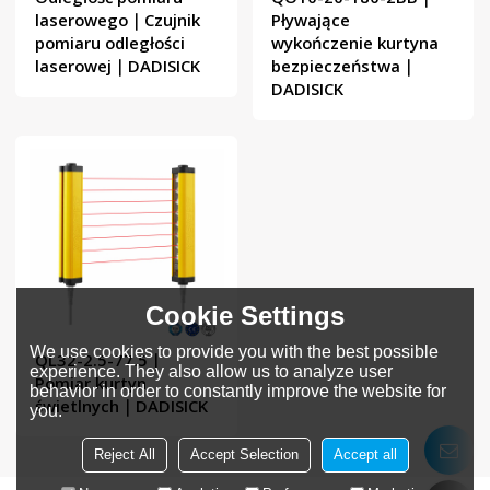
laserowego｜Czujnik
Pływające
pomiaru odległości
wykończenie kurtyna
laserowej｜DADISICK
bezpieczeństwa｜
DADISICK
Cookie Settings
We use cookies to provide you with the best possible
QL32-2.5-77.5｜
experience. They also allow us to analyze user
Pomiar kurtyn
behavior in order to constantly improve the website for
świetlnych｜DADISICK
you.
Reject All
Accept Selection
Accept all