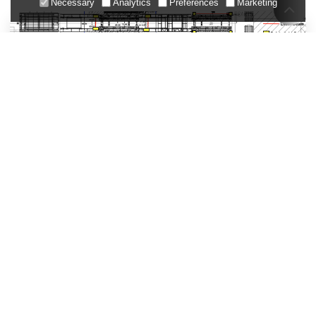
Necessary
Analytics
Preferences
Marketing
Szukasz Niestandardowego
Rozwiązania?
Powiedz nam o swoich wymaganiach, a nasi inżynierowie aplikacji
pomogą Ci znaleźć odpowiednie rozwiązanie
Połącz DADISICK