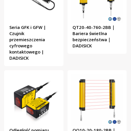
Seria GFK i GFW |
QT20-40-760-2BB｜
Czujnik
Bariera świetlna
przemieszczenia
bezpieczeństwa｜
cyfrowego
DADISICK
kontaktowego |
DADISICK
Odległość pomiaru
QO10-20-180-2BB｜