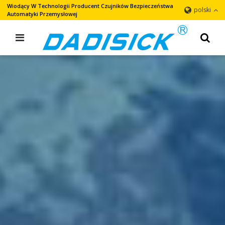
Wiodący W Technologii Producent Czujników Bezpieczeństwa
polski
Automatyki Przemysłowej